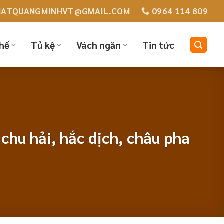
HATQUANGMINHVT@GMAIL.COM
0964 114 809
hế
Tủ kệ
Vách ngăn
Tin tức
 chu hải, hắc dịch, châu pha