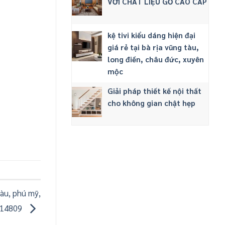
VỚI CHẤT LIỆU GỖ CAO CẤP
kệ tivi kiểu dáng hiện đại
giá rẻ tại bà rịa vũng tàu,
long điền, châu đức, xuyên
mộc
Giải pháp thiết kế nội thất
cho không gian chật hẹp
tàu, phú mỹ,
114809