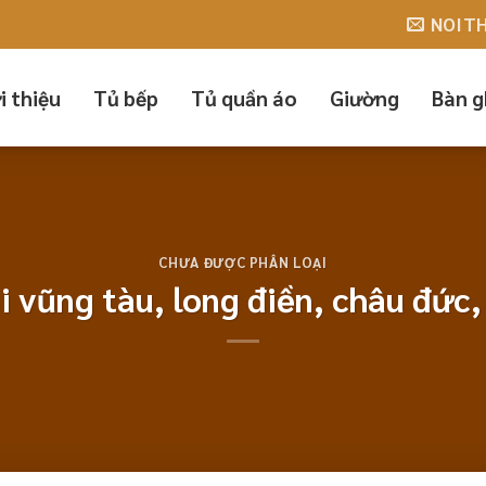
O NỘI THẤT QUANG MINH
NOIT
i thiệu
Tủ bếp
Tủ quần áo
Giường
Bàn g
CHƯA ĐƯỢC PHÂN LOẠI
i vũng tàu, long điền, châu đức,