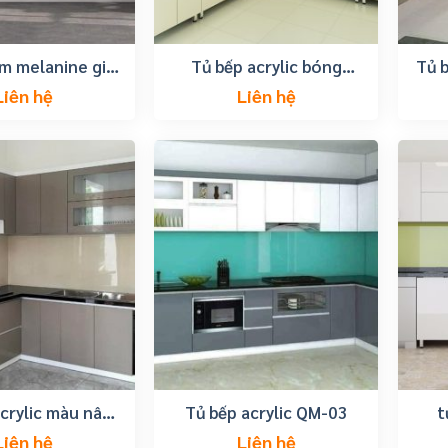
m melanine giá
Tủ bếp acrylic bóng
Tủ b
hành rẻ
gương an cường giá rẻ
Liên hệ
Liên hệ
tại tp vũng tàu
crylic màu nâu
Tủ bếp acrylic QM-03
t
xám
Liên hệ
Liên hệ