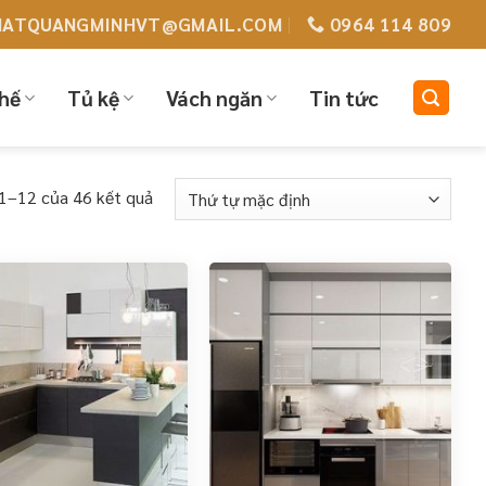
HATQUANGMINHVT@GMAIL.COM
0964 114 809
hế
Tủ kệ
Vách ngăn
Tin tức
 1–12 của 46 kết quả