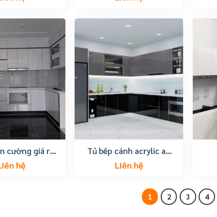
n cường giá rẻ
Tủ bếp cánh acrylic an
ại bà rịa
cường giá rẻ tại vũng
Liên hệ
Liên hệ
tàu
1
2
3
4