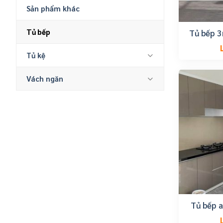
Sản phẩm khác
Tủ bếp
Tủ bếp 3
t
Tủ kệ
Vách ngăn
Tủ bếp a