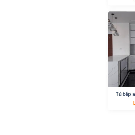
Tủ bếp a
t