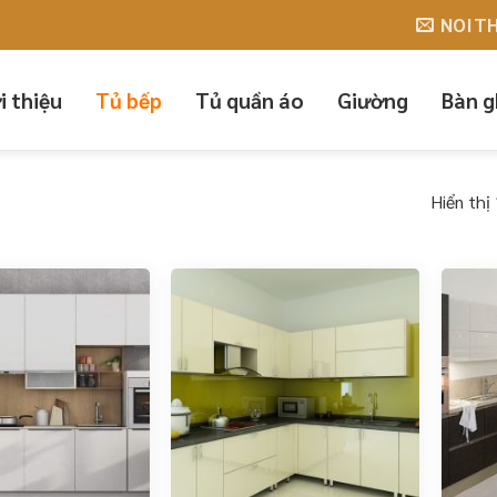
NỘI THẤT QUANG MINH
NOIT
i thiệu
Tủ bếp
Tủ quần áo
Giường
Bàn g
Hiển thị