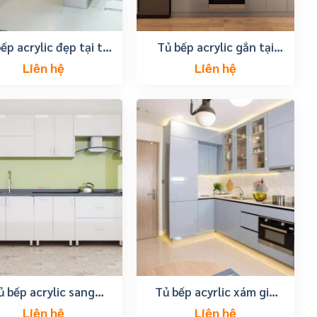
ếp acrylic đẹp tại tp
Tủ bếp acrylic gắn tại
vũng tàu
long điền
Liên hệ
Liên hệ
ủ bếp acrylic sang
Tủ bếp acyrlic xám giá
trọng, tiện nghi
thành rẻ tại vũng tàu
Liên hệ
Liên hệ