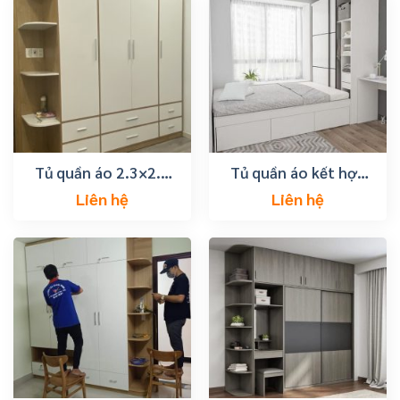
Tủ quần áo 2.3×2.4
Tủ quần áo kết hợp
giá rẻ
giường xinh tiện nghi
Liên hệ
Liên hệ
tại Thành phố Bà Rịa