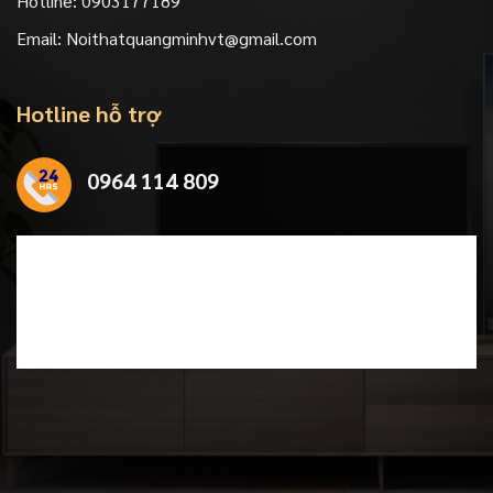
Hotline:
0903177189
Email:
Noithatquangminhvt@gmail.com
Hotline hỗ trợ
0964 114 809