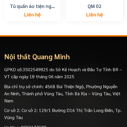
Tủ quần áo tiện nghi
QM 02
tp vũng tàu
Liên hệ
Liên hệ
Nội thất Quang Minh
GPKD số:3502549825 do Sở Kế Hoạch và Đầu Tư Tỉnh BR –
VT cấp ngày 18 tháng 06 năm 2025
Địa chỉ trụ sở chính: 456B Bùi Thiện Ngộ, Phường Nguyễn
An Ninh, Thành phố Vũng Tàu, Tỉnh Bà Rịa – Vũng Tàu, Việt
Nam
Cơ sở 2: Cơ sở 2: 129/1 Đường D16 Thị Trấn Long Điền, Tp.
Vũng Tàu