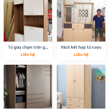
Tủ giày chạm trần giá
Vách kết hợp tủ rượu
rẻ tại tp vũng tàu
Liên hệ
Liên hệ