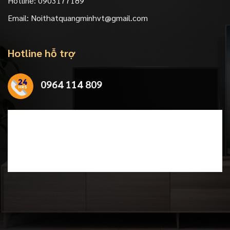
Hotline:
0903177189
Email:
Noithatquangminhvt@gmail.com
Hotline hỗ trợ
0964 114 809