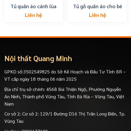
Tủ quần áo cánh lùa
Tủ gỗ quần áo cho bé
Liên hệ
Liên hệ
Nội thất Quang Minh
GPKD số:3502549825 do Sở Kế Hoạch và Đầu Tư Tỉnh BR –
VT cấp ngày 18 tháng 06 năm 2025
Địa chỉ trụ sở chính: 456B Bùi Thiện Ngộ, Phường Nguyễn
An Ninh, Thành phố Vũng Tàu, Tỉnh Bà Rịa – Vũng Tàu, Việt
Nam
Cơ sở 2: Cơ sở 2: 129/1 Đường D16 Thị Trấn Long Điền, Tp.
Vũng Tàu