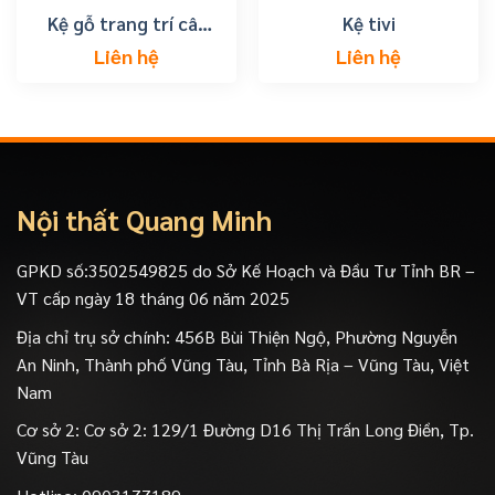
Kệ gỗ trang trí cây
Kệ tivi
cảnh đẹp
Liên hệ
Liên hệ
Nội thất Quang Minh
GPKD số:3502549825 do Sở Kế Hoạch và Đầu Tư Tỉnh BR –
VT cấp ngày 18 tháng 06 năm 2025
Địa chỉ trụ sở chính: 456B Bùi Thiện Ngộ, Phường Nguyễn
An Ninh, Thành phố Vũng Tàu, Tỉnh Bà Rịa – Vũng Tàu, Việt
Nam
Cơ sở 2: Cơ sở 2: 129/1 Đường D16 Thị Trấn Long Điền, Tp.
Vũng Tàu