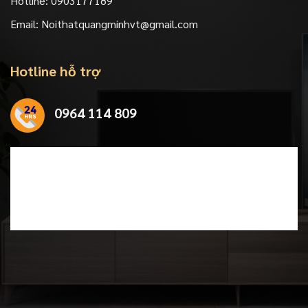
Hotline:
0903177189
Email:
Noithatquangminhvt@gmail.com
Hotline hỗ trợ
0964 114 809