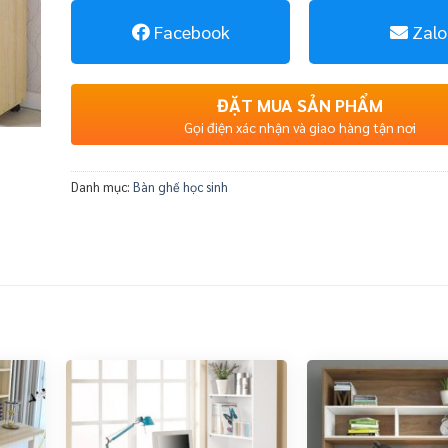
Facebook
Zalo
ĐẶT MUA SẢN PHẨM
Gọi điện xác nhận và giao hàng tận nơi
Danh mục:
Bàn ghế học sinh