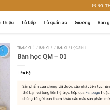
G CÁO NỘI THẤT QUANG MINH
NOIT
i thiệu
Tủ bếp
Tủ quần áo
Giường
Bàn g
TRANG CHỦ
/
BÀN GHẾ
/
BÀN GHẾ HỌC SINH
Bàn học QM – 01
Liên hệ
Sản phẩm của chúng tôi được cập nhật liên tục hàn
thế bạn vui lòng liên hệ trực tiếp qua
Fanpage
hoặ
chúng tôi gửi bạn tham khảo các mẫu sản phẩm mớ