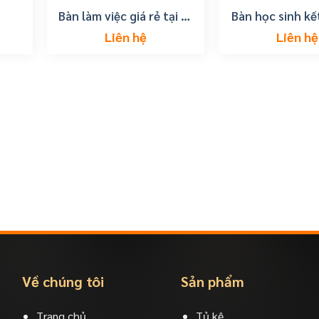
Bàn làm việc giá rẻ tại tp
Bàn học sinh kế
vũng tàu
sách giá 
Liên hệ
Liên hệ
Về chúng tôi
Sản phẩm
Trang chủ
Tủ kệ