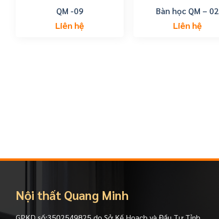
QM -09
Bàn học QM – 02
Liên hệ
Liên hệ
Nội thất Quang Minh
GPKD số:3502549825 do Sở Kế Hoạch và Đầu Tư Tỉnh