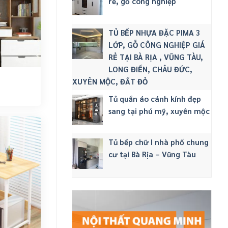
rẻ, gỗ công nghiệp
TỦ BẾP NHỰA ĐẶC PIMA 3
LỚP, GỖ CÔNG NGHIỆP GIÁ
RẺ TẠI BÀ RỊA , VŨNG TÀU,
LONG ĐIỀN, CHÂU ĐỨC,
7
XUYÊN MỘC, ĐẤT ĐỎ
Tủ quần áo cánh kính đẹp
sang tại phú mỹ, xuyên mộc
Tủ bếp chữ I nhà phố chung
cư tại Bà Rịa – Vũng Tàu