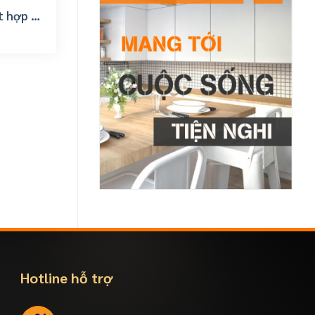
t hợp kệ
rẻ
Hotline hỗ trợ