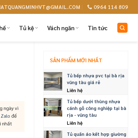
HATQUANGMINHVT@GMAIL.COM
0964 114 809
hế
Tủ kệ
Vách ngăn
Tin tức
SẢN PHẨM MỚI NHẤT
Tủ bếp nhựa pvc tại bà rịa
vũng tàu giá rẻ
Liên hệ
Tủ bếp dưới thùng nhựa
g ngày vì
cánh gỗ công nghiệp tại bà
rịa - vũng tàu
c
Zalo
để
Liên hệ
i nhất
Tủ quần áo kết hợp giường