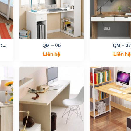
 tp
QM – 06
QM – 0
Liên hệ
Liên hệ