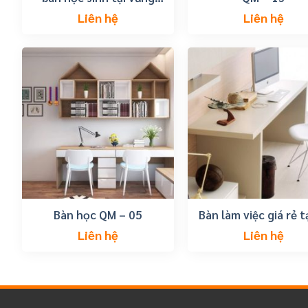
tàu
Liên hệ
Liên hệ
Bàn học QM – 05
Bàn làm việc giá rẻ t
vũng tàu
Liên hệ
Liên hệ