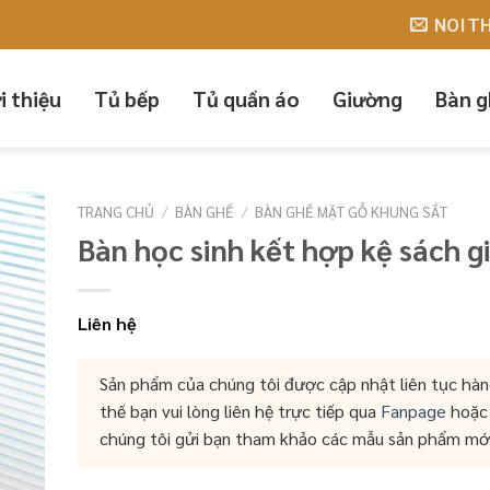
NOIT
i thiệu
Tủ bếp
Tủ quần áo
Giường
Bàn g
TRANG CHỦ
/
BÀN GHẾ
/
BÀN GHẾ MẶT GỖ KHUNG SẮT
Bàn học sinh kết hợp kệ sách gi
Liên hệ
Sản phẩm của chúng tôi được cập nhật liên tục hàn
thế bạn vui lòng liên hệ trực tiếp qua
Fanpage
hoặ
chúng tôi gửi bạn tham khảo các mẫu sản phẩm mớ