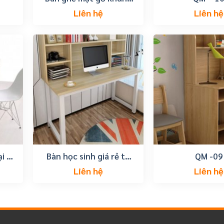
sắt
Liên hệ
Liên hệ
ại tp
Bàn học sinh giá rẻ tp
QM -09
vũng tàu
Liên hệ
Liên hệ