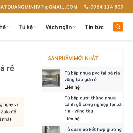
HATQUANGMINHVT@GMAIL.COM
0964 114 809
hế
Tủ kệ
Vách ngăn
Tin tức
SẢN PHẨM MỚI NHẤT
á rẻ
Tủ bếp nhựa pvc tại bà rịa
vũng tàu giá rẻ
Liên hệ
Tủ bếp dưới thùng nhựa
g ngày vì
cánh gỗ công nghiệp tại bà
rịa - vũng tàu
c
Zalo
để
Liên hệ
i nhất
Tủ quần áo kết hợp giường