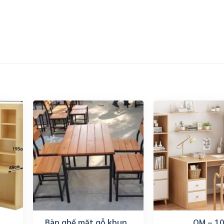
Bàn ghế mặt gỗ khung
QM – 1