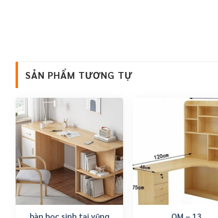
SẢN PHẨM TƯƠNG TỰ
bàn học sinh tại vũng
QM – 13