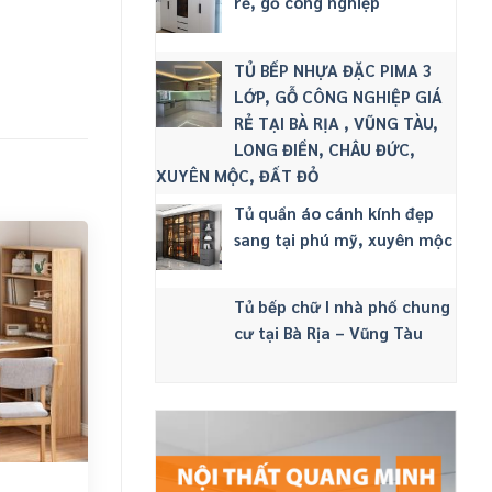
rẻ, gỗ công nghiệp
TỦ BẾP NHỰA ĐẶC PIMA 3
LỚP, GỖ CÔNG NGHIỆP GIÁ
RẺ TẠI BÀ RỊA , VŨNG TÀU,
LONG ĐIỀN, CHÂU ĐỨC,
XUYÊN MỘC, ĐẤT ĐỎ
Tủ quần áo cánh kính đẹp
sang tại phú mỹ, xuyên mộc
Tủ bếp chữ I nhà phố chung
cư tại Bà Rịa – Vũng Tàu
0