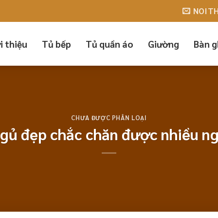
NOIT
i thiệu
Tủ bếp
Tủ quần áo
Giường
Bàn g
CHƯA ĐƯỢC PHÂN LOẠI
ủ đẹp chắc chăn được nhiều ng