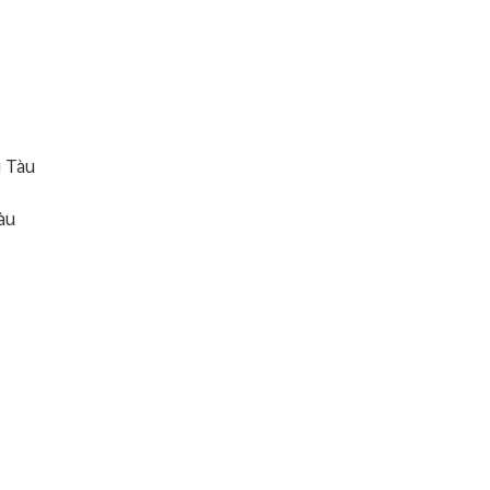
g Tàu
àu