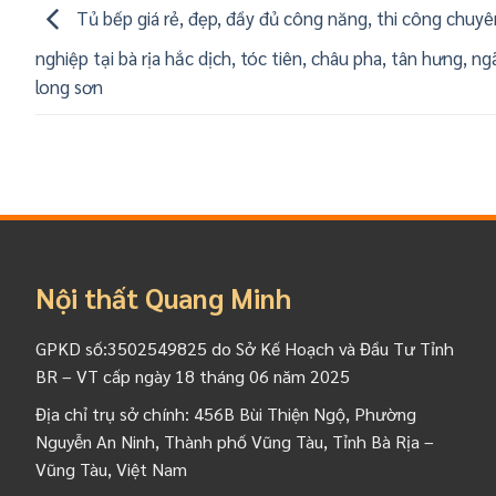
Tủ bếp giá rẻ, đẹp, đầy đủ công năng, thi công chuyê
nghiệp tại bà rịa hắc dịch, tóc tiên, châu pha, tân hưng, ngã
long sơn
Nội thất Quang Minh
GPKD số:3502549825 do Sở Kế Hoạch và Đầu Tư Tỉnh
BR – VT cấp ngày 18 tháng 06 năm 2025
Địa chỉ trụ sở chính: 456B Bùi Thiện Ngộ, Phường
Nguyễn An Ninh, Thành phố Vũng Tàu, Tỉnh Bà Rịa –
Vũng Tàu, Việt Nam