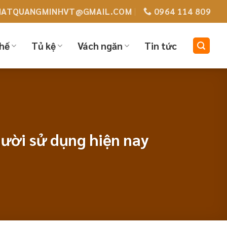
HATQUANGMINHVT@GMAIL.COM
0964 114 809
hế
Tủ kệ
Vách ngăn
Tin tức
ười sử dụng hiện nay