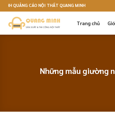
Skip
UẢNG CÁO NỘI THẤT QUANG MINH
to
content
Trang chủ
Giớ
Những mẫu giường ng