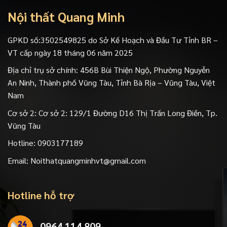
Nội thất Quang Minh
GPKD số:3502549825 do Sở Kế Hoạch và Đầu Tư Tỉnh BR –
VT cấp ngày 18 tháng 06 năm 2025
Địa chỉ trụ sở chính: 456B Bùi Thiện Ngộ, Phường Nguyễn
An Ninh, Thành phố Vũng Tàu, Tỉnh Bà Rịa – Vũng Tàu, Việt
Nam
Cơ sở 2: Cơ sở 2: 129/1 Đường D16 Thị Trấn Long Điền, Tp.
Vũng Tàu
Hotline:
0903177189
Email:
Noithatquangminhvt@gmail.com
Hotline hỗ trợ
0964 114 809