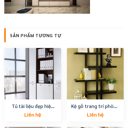
SẢN PHẨM TƯƠNG TỰ
Tủ tài liệu đẹp hiện
Kệ gỗ trang trí phòng
đại
khách
Liên hệ
Liên hệ