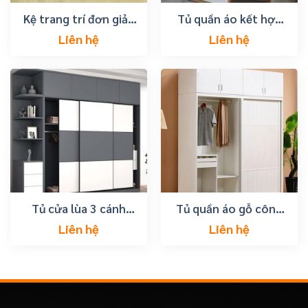
Kệ trang trí đơn giản
Tủ quần áo kết hợp
mà đẹp
trang điểm thành
Liên hệ
Liên hệ
phố vũng tàu
Tủ cửa lùa 3 cánh
Tủ quần áo gỗ công
đợt góc
nghiệp đẹp hiện đại
Liên hệ
Liên hệ