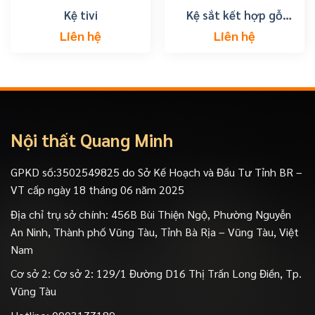
Kệ tivi
Kệ sắt kết hợp gỗ
trang trí cây cảnh giá
Liên hệ
Liên hệ
rẻ
Nội thất Quang Minh
GPKD số:3502549825 do Sở Kế Hoạch và Đầu Tư Tỉnh BR –
VT cấp ngày 18 tháng 06 năm 2025
Địa chỉ trụ sở chính: 456B Bùi Thiện Ngộ, Phường Nguyễn
An Ninh, Thành phố Vũng Tàu, Tỉnh Bà Rịa – Vũng Tàu, Việt
Nam
Cơ sở 2: Cơ sở 2: 129/1 Đường D16 Thị Trấn Long Điền, Tp.
Vũng Tàu