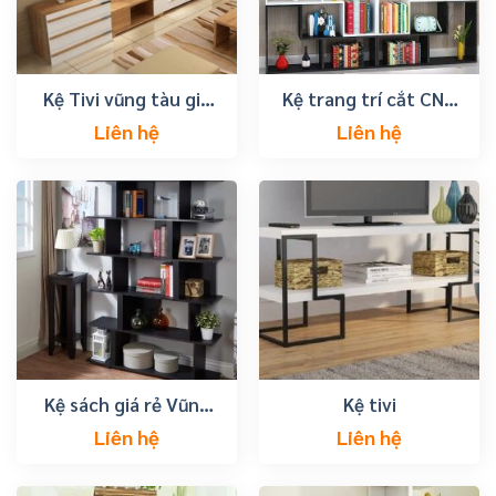
Kệ Tivi vũng tàu giá
Kệ trang trí cắt CNC
rẻ
lớn
Liên hệ
Liên hệ
Kệ sách giá rẻ Vũng
Kệ tivi
Tàu
Liên hệ
Liên hệ