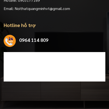
Hotline:
0903177189
Email:
Noithatquangminhvt@gmail.com
Hotline hỗ trợ
0964 114 809