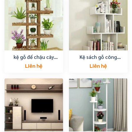
kệ gỗ để chậu cây
Kệ sách gỗ công
cảnh
nghiệp giá rẻ
Liên hệ
Liên hệ