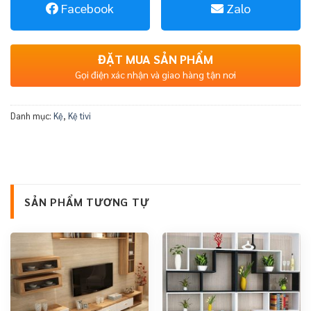
Facebook
Zalo
ĐẶT MUA SẢN PHẨM
Gọi điện xác nhận và giao hàng tận nơi
Danh mục:
Kệ
,
Kệ tivi
SẢN PHẨM TƯƠNG TỰ